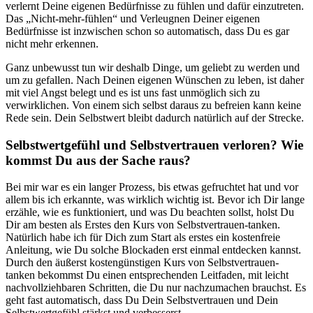
verlernt Deine eigenen Bedürfnisse zu fühlen und dafür einzutreten.
Das „Nicht-mehr-fühlen“ und Verleugnen Deiner eigenen
Bedürfnisse ist inzwischen schon so automatisch, dass Du es gar
nicht mehr erkennen.
Ganz unbewusst tun wir deshalb Dinge, um geliebt zu werden und
um zu gefallen. Nach Deinen eigenen Wünschen zu leben, ist daher
mit viel Angst belegt und es ist uns fast unmöglich sich zu
verwirklichen. Von einem sich selbst daraus zu befreien kann keine
Rede sein. Dein Selbstwert bleibt dadurch natürlich auf der Strecke.
Selbstwertgefühl und Selbstvertrauen verloren? Wie
kommst Du aus der Sache raus?
Bei mir war es ein langer Prozess, bis etwas gefruchtet hat und vor
allem bis ich erkannte, was wirklich wichtig ist. Bevor ich Dir lange
erzähle, wie es funktioniert, und was Du beachten sollst, holst Du
Dir am besten als Erstes den Kurs von Selbstvertrauen-tanken.
Natürlich habe ich für Dich zum Start als erstes ein kostenfreie
Anleitung, wie Du solche Blockaden erst einmal entdecken kannst.
Durch den äußerst kostengünstigen Kurs von Selbstvertrauen-
tanken bekommst Du einen entsprechenden Leitfaden, mit leicht
nachvollziehbaren Schritten, die Du nur nachzumachen brauchst. Es
geht fast automatisch, dass Du Dein Selbstvertrauen und Dein
Selbstwertgefühl stärkst und verbesserst.